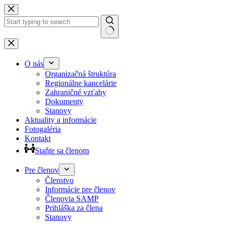
Preskočiť
na
obsah
Žiadne
výsledky
O nás
Organizačná štruktúra
Regionálne kancelárie
Zahraničné vzťahy
Dokumenty
Stanovy
Aktuality a informácie
Fotogaléria
Kontakt
Staňte sa členom
Pre členov
Členstvo
Informácie pre členov
Členovia SAMP
Prihláška za člena
Stanovy