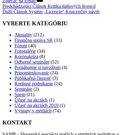
Zdieľať na Email
Predchádzajúci
Článok
Kritika daňových licencií
Ďalší
Článok
Systém „Licencie“ Koncepčný návrh
VYBERTE KATEGÓRIU
Aktuality
(212)
Finančna správa SR
(33)
Fórum
(40)
Fotogalérie
(34)
Koronakríza
(8)
Odborné semináre
(52)
Pomáhajme si navzájom
(4)
Pripomienkovanie
(14)
Publikačná činnosť
(3)
Rodinné podnikanie
(24)
Semináre
(2)
Snem
(21)
Účasť na akciách
(1)
Účasť na akciách 2019
(1)
Výstupy v médiách
(74)
KONTAKT
SAMP – Slovenská asociácia malých a stredných podnikov a