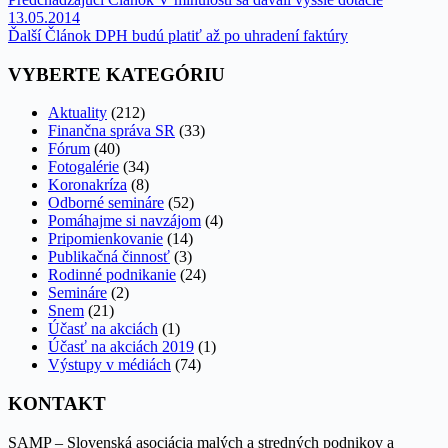
13.05.2014
Ďalší
Článok
DPH budú platiť až po uhradení faktúry
VYBERTE KATEGÓRIU
Aktuality
(212)
Finančna správa SR
(33)
Fórum
(40)
Fotogalérie
(34)
Koronakríza
(8)
Odborné semináre
(52)
Pomáhajme si navzájom
(4)
Pripomienkovanie
(14)
Publikačná činnosť
(3)
Rodinné podnikanie
(24)
Semináre
(2)
Snem
(21)
Účasť na akciách
(1)
Účasť na akciách 2019
(1)
Výstupy v médiách
(74)
KONTAKT
SAMP – Slovenská asociácia malých a stredných podnikov a