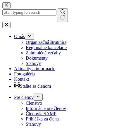
Preskočiť
na
obsah
Žiadne
výsledky
O nás
Organizačná štruktúra
Regionálne kancelárie
Zahraničné vzťahy
Dokumenty
Stanovy
Aktuality a informácie
Fotogaléria
Kontakt
Staňte sa členom
Pre členov
Členstvo
Informácie pre členov
Členovia SAMP
Prihláška za člena
Stanovy