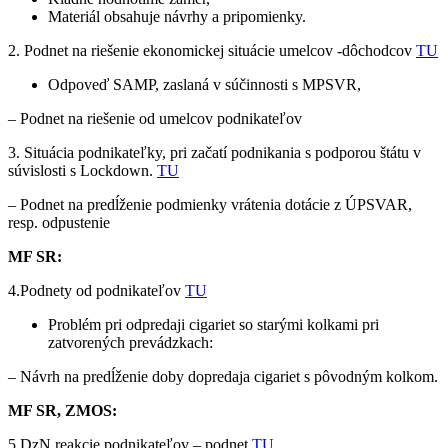
Materiál obsahuje návrhy a pripomienky.
2. Podnet na riešenie ekonomickej situácie umelcov -dôchodcov
TU
Odpoveď SAMP, zaslaná v súčinnosti s MPSVR,
– Podnet na riešenie od umelcov podnikateľov
3. Situácia podnikateľky, pri začatí podnikania s podporou štátu v
súvislosti s Lockdown.
TU
– Podnet na predĺženie podmienky vrátenia dotácie z ÚPSVAR,
resp. odpustenie
MF SR:
4.Podnety od podnikateľov
TU
Problém pri odpredaji cigariet so starými kolkami pri
zatvorených prevádzkach:
– Návrh na predĺženie doby dopredaja cigariet s pôvodným kolkom.
MF SR, ZMOS:
5.DzN reakcie podnikateľov – podnet
TU