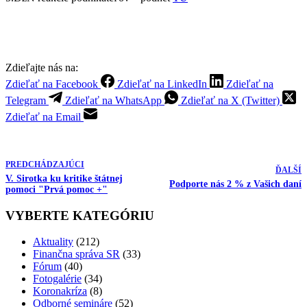
Zdieľajte nás na:
Zdieľať na Facebook
Zdieľať na LinkedIn
Zdieľať na
Telegram
Zdieľať na WhatsApp
Zdieľať na X (Twitter)
Zdieľať na Email
PREDCHÁDZAJÚCI
ĎALŠÍ
V. Sirotka ku kritike štátnej
Podporte nás 2 % z Vašich daní
pomoci "Prvá pomoc +"
VYBERTE KATEGÓRIU
Aktuality
(212)
Finančna správa SR
(33)
Fórum
(40)
Fotogalérie
(34)
Koronakríza
(8)
Odborné semináre
(52)