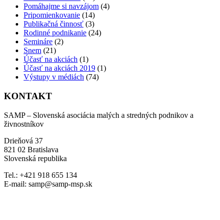
Pomáhajme si navzájom
(4)
Pripomienkovanie
(14)
Publikačná činnosť
(3)
Rodinné podnikanie
(24)
Semináre
(2)
Snem
(21)
Účasť na akciách
(1)
Účasť na akciách 2019
(1)
Výstupy v médiách
(74)
KONTAKT
SAMP – Slovenská asociácia malých a stredných podnikov a
živnostníkov
Drieňová 37
821 02 Bratislava
Slovenská republika
Tel.: +421 918 655 134
E-mail: samp@samp-msp.sk