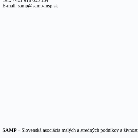
Tel.: +421 918 655 134
E-mail: samp@samp-msp.sk
SAMP
– Slovenská asociácia malých a stredných podnikov a živnos