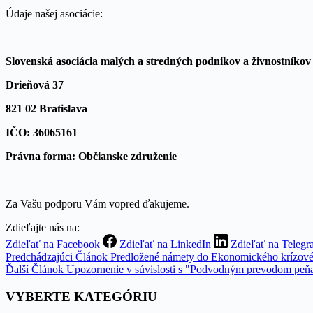
Údaje našej asociácie:
Slovenská asociácia malých a stredných podnikov a živnostníkov
Drieňová 37
821 02 Bratislava
IČO: 36065161
Právna forma: Občianske združenie
Za Vašu podporu Vám vopred ďakujeme.
Zdieľajte nás na:
Zdieľať na Facebook
Zdieľať na LinkedIn
Zdieľať na Teleg
Predchádzajúci
Článok
Predložené námety do Ekonomického krízové
Ďalší
Článok
Upozornenie v súvislosti s "Podvodným prevodom peň
VYBERTE KATEGÓRIU