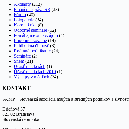
Aktuality
(212)
Finančna správa SR
(33)
Fórum
(40)
Fotogalérie
(34)
Koronakríza
(8)
Odborné semináre
(52)
Pomáhajme si navzájom
(4)
Pripomienkovanie
(14)
Publikačná činnosť
(3)
Rodinné podnikanie
(24)
Semináre
(2)
Snem
(21)
Účasť na akciách
(1)
Účasť na akciách 2019
(1)
Výstupy v médiách
(74)
KONTAKT
SAMP – Slovenská asociácia malých a stredných podnikov a živnost
Drieňová 37
821 02 Bratislava
Slovenská republika