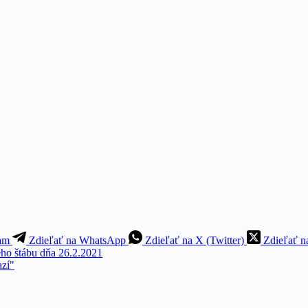
ram
Zdieľať na WhatsApp
Zdieľať na X (Twitter)
Zdieľať n
ho štábu dňa 26.2.2021
azí"