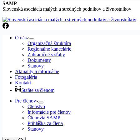
SAMP
Slovenská asociácia malých a stredných podnikov a živnostníkov
O nás
Organizačná štruktúra
Regionálne kancelárie
Zahraničné vzťahy
Dokumenty
Stanovy
Aktuality a informácie
Fotogaléria
Kontakt
Staňte sa členom
Pre členov
Členstvo
Informácie pre členov
Členovia SAMP
Prihláška za člena
Stanovy