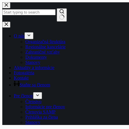
Preskočiť
na
obsah
Žiadne
výsledky
O nás
Organizačná štruktúra
Regionálne kancelárie
Zahraničné vzťahy
Dokumenty
Stanovy
Aktuality a informácie
Fotogaléria
Kontakt
Staňte sa členom
Pre členov
Členstvo
Informácie pre členov
Členovia SAMP
Prihláška za člena
Stanovy