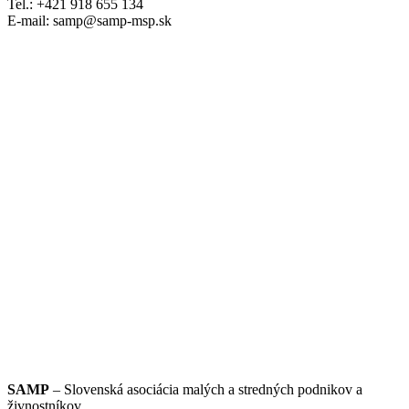
Tel.: +421 918 655 134
E-mail: samp@samp-msp.sk
SAMP
– Slovenská asociácia malých a stredných podnikov a
živnostníkov