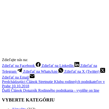
Zdieľajte nás na:
Zdieľať na Facebook
Zdieľať na LinkedIn
Zdieľať na
Telegram
Zdieľať na WhatsApp
Zdieľať na X (Twitter)
Zdieľať na Email
Predchádzajúci
Článok
Stretnutie Klubu rodinných podnikateľov v
Prahe 10.10.2018
Ďalší
Článok
Dotazník Rodinného podnikania - vyplňte on line
VYBERTE KATEGÓRIU