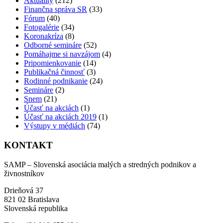
Aktuality
(212)
Finančna správa SR
(33)
Fórum
(40)
Fotogalérie
(34)
Koronakríza
(8)
Odborné semináre
(52)
Pomáhajme si navzájom
(4)
Pripomienkovanie
(14)
Publikačná činnosť
(3)
Rodinné podnikanie
(24)
Semináre
(2)
Snem
(21)
Účasť na akciách
(1)
Účasť na akciách 2019
(1)
Výstupy v médiách
(74)
KONTAKT
SAMP – Slovenská asociácia malých a stredných podnikov a
živnostníkov
Drieňová 37
821 02 Bratislava
Slovenská republika