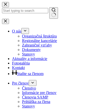
Preskočiť
na
obsah
Žiadne
výsledky
O nás
Organizačná štruktúra
Regionálne kancelárie
Zahraničné vzťahy
Dokumenty
Stanovy
Aktuality a informácie
Fotogaléria
Kontakt
Staňte sa členom
Pre členov
Členstvo
Informácie pre členov
Členovia SAMP
Prihláška za člena
Stanovy