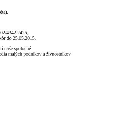
éta).
e: 02/4342 2425,
ôr do 25.05.2015.
rí naše spoločné
edia malých podnikov a živnostníkov.