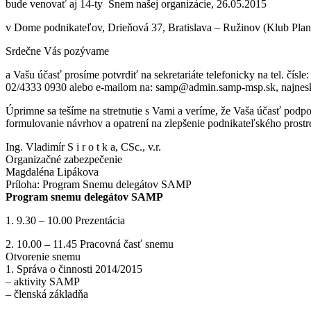
bude venovať aj 14-ty Snem našej organizácie, 26.05.2015
v Dome podnikateľov, Drieňová 37, Bratislava – Ružinov (Klub Plan
Srdečne Vás pozývame
a Vašu účasť prosíme potvrdiť na sekretariáte telefonicky na tel. čísl
02/4333 0930 alebo e-mailom na: samp@admin.samp-msp.sk, najnesk
Úprimne sa tešíme na stretnutie s Vami a veríme, že Vaša účasť podpo
formulovanie návrhov a opatrení na zlepšenie podnikateľského prostr
Ing. Vladimír S i r o t k a, CSc., v.r.
Organizačné zabezpečenie
Magdaléna Lipákova
Príloha: Program Snemu delegátov SAMP
Program snemu delegátov SAMP
1. 9.30 – 10.00 Prezentácia
2. 10.00 – 11.45 Pracovná časť snemu
Otvorenie snemu
1. Správa o činnosti 2014/2015
– aktivity SAMP
– členská základňa