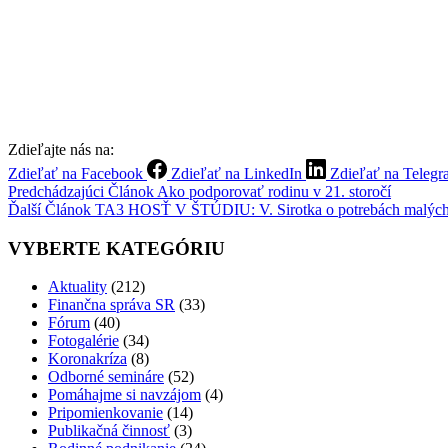
Zdieľajte nás na:
Zdieľať na Facebook
Zdieľať na LinkedIn
Zdieľať na Teleg
Predchádzajúci
Článok
Ako podporovať rodinu v 21. storočí
Ďalší
Článok
TA3 HOSŤ V ŠTÚDIU: V. Sirotka o potrebách malých 
VYBERTE KATEGÓRIU
Aktuality
(212)
Finančna správa SR
(33)
Fórum
(40)
Fotogalérie
(34)
Koronakríza
(8)
Odborné semináre
(52)
Pomáhajme si navzájom
(4)
Pripomienkovanie
(14)
Publikačná činnosť
(3)