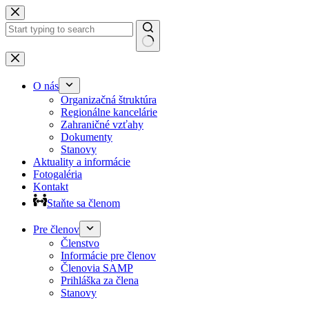
Preskočiť
na
obsah
Žiadne
výsledky
O nás
Organizačná štruktúra
Regionálne kancelárie
Zahraničné vzťahy
Dokumenty
Stanovy
Aktuality a informácie
Fotogaléria
Kontakt
Staňte sa členom
Pre členov
Členstvo
Informácie pre členov
Členovia SAMP
Prihláška za člena
Stanovy