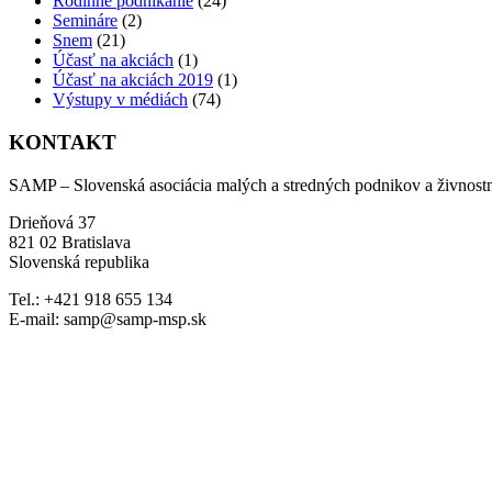
Rodinné podnikanie
(24)
Semináre
(2)
Snem
(21)
Účasť na akciách
(1)
Účasť na akciách 2019
(1)
Výstupy v médiách
(74)
KONTAKT
SAMP – Slovenská asociácia malých a stredných podnikov a živnost
Drieňová 37
821 02 Bratislava
Slovenská republika
Tel.: +421 918 655 134
E-mail: samp@samp-msp.sk