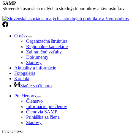
SAMP
Slovenská asociácia malých a stredných podnikov a živnostníkov
O nás
Organizačná štruktúra
Regionálne kancelárie
Zahraničné vzťahy
Dokumenty
Stanovy
Aktuality a informácie
Fotogaléria
Kontakt
Staňte sa členom
Pre členov
Členstvo
Informácie pre členov
Členovia SAMP
Prihláška za člena
Stanovy