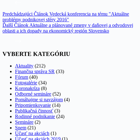
Predchádzajúci
Článok
Vedecká konferencia na tému "Aktuálne
problémy podnikovej sféry 2016"
Ďalší
Článok
Aktuálne a plánované zmeny v daňovej a odvodovej
oblasti a ich dopady na ekonomický región Slovensko
VYBERTE KATEGÓRIU
Aktuality
(212)
Finančna správa SR
(33)
Fórum
(40)
Fotogalérie
(34)
Koronakríza
(8)
Odborné semináre
(52)
Pomáhajme si navzájom
(4)
Pripomienkovanie
(14)
Publikačná činnosť
(3)
Rodinné podnikanie
(24)
Semináre
(2)
Snem
(21)
Účasť na akciách
(1)
Účasť na akciách 2019
(1)