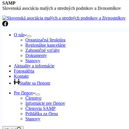
SAMP
Slovenská asociácia malých a stredných podnikov a živnostníkov
O nás
Organizačná štruktúra
Regionálne kancelárie
Zahraničné vzťahy
Dokumenty
Stanovy
Aktuality a informácie
Fotogaléria
Kontakt
Staňte sa členom
Pre členov
Členstvo
Informácie pre členov
Členovia SAMP
Prihláška za člena
Stanovy