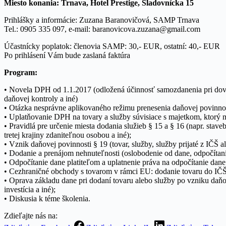
Miesto konania: Trnava, Hotel Prestige, Sladovnícka 15
Prihlášky a informácie: Zuzana Baranovičová, SAMP Trnava
Tel.: 0905 335 097, e-mail: baranovicova.zuzana@gmail.com
Účastnícky poplatok: členovia SAMP: 30,- EUR, ostatní: 40,- EUR
Po prihlásení Vám bude zaslaná faktúra
Program:
• Novela DPH od 1.1.2017 (odložená účinnosť samozdanenia pri dovoz
daňovej kontroly a iné)
• Otázka nesprávne aplikovaného režimu prenesenia daňovej povinnost
• Uplatňovanie DPH na tovary a služby súvisiace s majetkom, ktorý 
• Pravidlá pre určenie miesta dodania služieb § 15 a § 16 (napr. st
tretej krajiny zdaniteľnou osobou a iné);
• Vznik daňovej povinnosti § 19 (tovar, služby, služby prijaté z IČŠ al
• Dodanie a prenájom nehnuteľnosti (oslobodenie od dane, odpočítan
• Odpočítanie dane platiteľom a uplatnenie práva na odpočítanie dane
• Cezhraničné obchody s tovarom v rámci EU: dodanie tovaru do IČŠ
• Oprava základu dane pri dodaní tovaru alebo služby po vzniku daňov
investícia a iné);
• Diskusia k téme školenia.
Zdieľajte nás na: