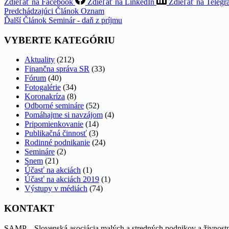
Zdieľať na Facebook
Zdieľať na LinkedIn
Zdieľať na Teleg
Predchádzajúci
Článok
Oznam
Ďalší
Článok
Seminár - daň z príjmu
VYBERTE KATEGÓRIU
Aktuality
(212)
Finančna správa SR
(33)
Fórum
(40)
Fotogalérie
(34)
Koronakríza
(8)
Odborné semináre
(52)
Pomáhajme si navzájom
(4)
Pripomienkovanie
(14)
Publikačná činnosť
(3)
Rodinné podnikanie
(24)
Semináre
(2)
Snem
(21)
Účasť na akciách
(1)
Účasť na akciách 2019
(1)
Výstupy v médiách
(74)
KONTAKT
SAMP – Slovenská asociácia malých a stredných podnikov a živnost