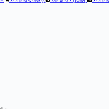
ram
Zdieľať na WhatsApp
Zdieľať na X (Twitter)
Zdieľať n
níkov