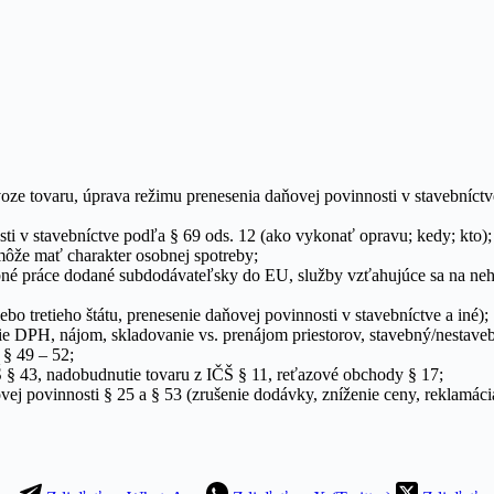
e tovaru, úprava režimu prenesenia daňovej povinnosti v stavebníctv
i v stavebníctve podľa § 69 ods. 12 (ako vykonať opravu; kedy; kto);
môže mať charakter osobnej spotreby;
avebné práce dodané subdodávateľsky do EU, služby vzťahujúce sa na ne
ebo tretieho štátu, prenesenie daňovej povinnosti v stavebníctve a iné);
ie DPH, nájom, skladovanie vs. prenájom priestorov, stavebný/nestav
 § 49 – 52;
 § 43, nadobudnutie tovaru z IČŠ § 11, reťazové obchody § 17;
ej povinnosti § 25 a § 53 (zrušenie dodávky, zníženie ceny, reklamácia