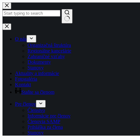
Preskočiť
na
obsah
Žiadne
výsledky
O nás
Organizačná štruktúra
Regionálne kancelárie
Zahraničné vzťahy
Dokumenty
Stanovy
Aktuality a informácie
Fotogaléria
Kontakt
Staňte sa členom
Pre členov
Členstvo
Informácie pre členov
Členovia SAMP
Prihláška za člena
Stanovy