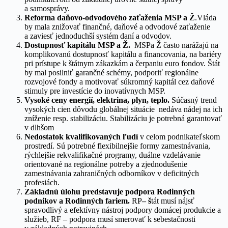
a samosprávy.
Reforma daňovo-odvodového zaťaženia MSP a Ž
.Vláda
by mala znižovať finančné, daňové a odvodové zaťaženie
a zaviesť jednoduchší systém daní a odvodov.
Dostupnosť kapitálu
MSP a Ž.
MSPa Ž často narážajú na
komplikovanú dostupnosť kapitálu a financovania, na bariéry
pri prístupe k štátnym zákazkám a čerpaniu euro fondov. Štát
by mal posilniť garančné schémy, podporiť regionálne
rozvojové fondy a motivovať súkromný kapitál cez daňové
stimuly pre investície do inovatívnych MSP.
Vysoké ceny energií, elektrina, plyn, teplo.
Súčasný trend
vysokých cien dôvodu globálnej situácie nedáva nádej na ich
zníženie resp. stabilizáciu. Stabilizáciu je potrebná garantovať
v dlhšom
Nedostatok kvalifikovaných ľudí
v celom podnikateľskom
prostredí. Sú potrebné flexibilnejšie formy zamestnávania,
rýchlejšie rekvalifikačné programy, duálne vzdelávanie
orientované na regionálne potreby a zjednodušenie
zamestnávania zahraničných odborníkov v deficitných
profesiách.
Základnú úlohu predstavuje podpora Rodinných
podnikov a Rodinných fariem.
RP
– š
tát musí nájsť
spravodlivý a efektívny nástroj podpory domácej produkcie a
služieb, RF – podpora musí smerovať k sebestačnosti