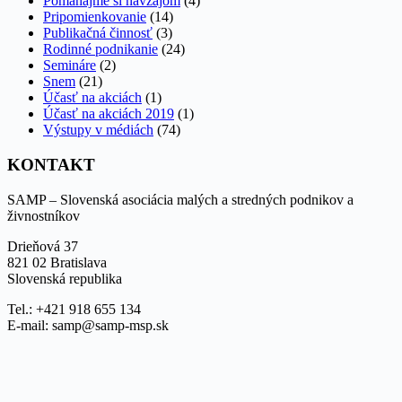
Pomáhajme si navzájom
(4)
Pripomienkovanie
(14)
Publikačná činnosť
(3)
Rodinné podnikanie
(24)
Semináre
(2)
Snem
(21)
Účasť na akciách
(1)
Účasť na akciách 2019
(1)
Výstupy v médiách
(74)
KONTAKT
SAMP – Slovenská asociácia malých a stredných podnikov a
živnostníkov
Drieňová 37
821 02 Bratislava
Slovenská republika
Tel.: +421 918 655 134
E-mail: samp@samp-msp.sk