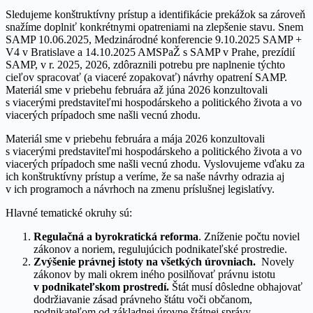
Sledujeme konštruktívny prístup a identifikácie prekážok sa zároveň
snažíme doplniť konkrétnymi opatreniami na zlepšenie stavu. Snem
SAMP 10.06.2025, Medzinárodné konferencie 9.10.2025 SAMP +
V4 v Bratislave a 14.10.2025 AMSPaŽ s SAMP v Prahe, prezídií
SAMP, v r. 2025, 2026, zdôraznili potrebu pre naplnenie týchto
cieľov spracovať (a viaceré zopakovať) návrhy opatrení SAMP.
Materiál sme v priebehu februára až júna 2026 konzultovali
s viacerými predstaviteľmi hospodárskeho a politického života a vo
viacerých prípadoch sme našli vecnú zhodu.
Materiál sme v priebehu februára a mája 2026 konzultovali
s viacerými predstaviteľmi hospodárskeho a politického života a vo
viacerých prípadoch sme našli vecnú zhodu. Vyslovujeme vďaku za
ich konštruktívny prístup a veríme, že sa naše návrhy odrazia aj
v ich programoch a návrhoch na zmenu príslušnej legislatívy.
Hlavné tematické okruhy sú:
Regulačná a byrokratická reforma
. Zníženie počtu noviel
zákonov a noriem, regulujúcich podnikateľské prostredie.
Zvýšenie právnej istoty na všetkých úrovniach.
Novely
zákonov by mali okrem iného posilňovať právnu istotu
v podnikateľskom prostredí.
Štát musí dôsledne obhajovať
dodržiavanie zásad právneho štátu voči občanom,
podnikateľom od základnej úrovne štátnej správy