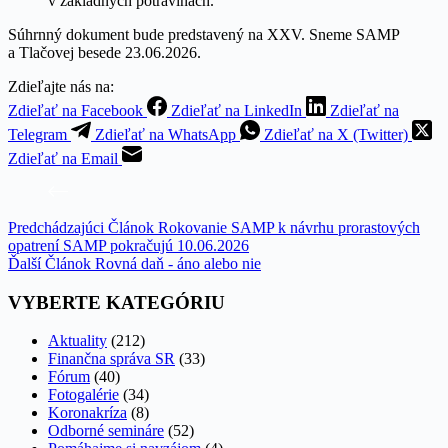
v základných potravinách.
Súhrnný dokument bude predstavený na XXV. Sneme SAMP
a Tlačovej besede 23.06.2026.
Zdieľajte nás na:
Zdieľať na Facebook
Zdieľať na LinkedIn
Zdieľať na
Telegram
Zdieľať na WhatsApp
Zdieľať na X (Twitter)
Zdieľať na Email
Predchádzajúci
Článok
Rokovanie SAMP k návrhu prorastových
opatrení SAMP pokračujú 10.06.2026
Ďalší
Článok
Rovná daň - áno alebo nie
VYBERTE KATEGÓRIU
Aktuality
(212)
Finančna správa SR
(33)
Fórum
(40)
Fotogalérie
(34)
Koronakríza
(8)
Odborné semináre
(52)