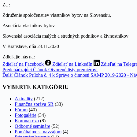
Za :
Združenie spoločenstiev vlastníkov bytov na Slovensku, 
Asociácia vlastníkov bytov Miros
Slovenská asociácia malých a stredných podnikov a živnostníko
V Bratislave, dňa 23.11.2020
Zdieľajte nás na:
Zdieľať na Facebook
Zdieľať na LinkedIn
Zdieľať na Teleg
Predchádzajúci
Článok
Otvorené listy premiérovi
Ďalší
Článok
Príloha č. 4 k Správe o činnosti SAMP 2019-2020 - Náv
VYBERTE KATEGÓRIU
Aktuality
(212)
Finančna správa SR
(33)
Fórum
(40)
Fotogalérie
(34)
Koronakríza
(8)
Odborné semináre
(52)
Pomáhajme si navzájom
(4)