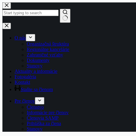
Preskočiť
na
obsah
Žiadne
výsledky
O nás
Organizačná štruktúra
Regionálne kancelárie
Zahraničné vzťahy
Dokumenty
Stanovy
Aktuality a informácie
Fotogaléria
Kontakt
Staňte sa členom
Pre členov
Členstvo
Informácie pre členov
Členovia SAMP
Prihláška za člena
Stanovy