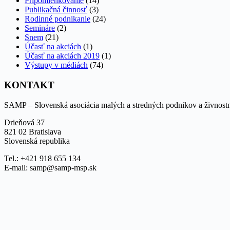
Pripomienkovanie
(14)
Publikačná činnosť
(3)
Rodinné podnikanie
(24)
Semináre
(2)
Snem
(21)
Účasť na akciách
(1)
Účasť na akciách 2019
(1)
Výstupy v médiách
(74)
KONTAKT
SAMP – Slovenská asociácia malých a stredných podnikov a živnost
Drieňová 37
821 02 Bratislava
Slovenská republika
Tel.: +421 918 655 134
E-mail: samp@samp-msp.sk