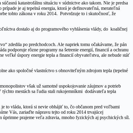
účasnú katastrofálnu situáciu v súdnictve ako takom. Nie je predsa
ípade je aj tepelná energia, ktorá je definovateľná, merateľná
orbe tohto zákona v roku 2014. Potvrdzuje to i skutočnosť, že
evoľníctva dostalo aj do programového vyhlásenia vlády, do koaličnej
dičstvo“ zdedila po predchodcoch. Ale napriek tomu očakávame, že pán
da podporuje rôzne programy na šetrenie energií, financií a ochranu
e veľké úspory energie tepla a financií obyvateľstva, ale nebude stáť
olne ako spoločné vlastníctvo s obnoviteľným zdrojom tepla (tepelné
o monopolistov však už samotné uspokojovanie záujmov a potrieb
 týchto mestách sa ľudia stali rukojemníkmi dodávateľa tepla
je to vláda, ktorá si nevie obhájiť to, čo občanom pred voľbami
íme Vás, zariaďte nápravu tejto od roku 2014 trvajúcej
ám úprimne prajeme veľa zdravia, mnoho fyzických aj psychických síl.