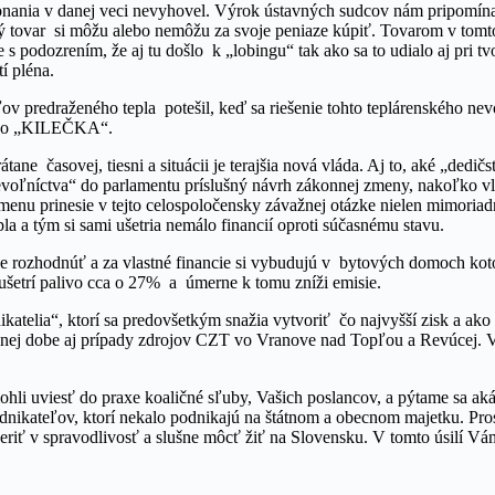
nania v danej veci nevyhovel. Výrok ústavných sudcov nám pripomína s
ovar si môžu alebo nemôžu za svoje peniaze kúpiť. Tovarom v tomto pr
 podozrením, že aj tu došlo k „lobingu“ tak ako sa to udialo aj pri tv
í pléna.
eľov predraženého tepla potešil, keď sa riešenie tohto teplárenského n
ného „KILEČKA“.
tane časovej, tiesni a situácii je terajšia nová vláda. Aj to, aké „de
nevoľníctva“ do parlamentu príslušný návrh zákonnej zmeny, nakoľko vlá
menu prinesie v tejto celospoločensky závažnej otázke nielen mimoriadn
epla a tým si sami ušetria nemálo financií oproti súčasnému stavu.
ne rozhodnúť a za vlastné financie si vybudujú v bytových domoch kot
ušetrí palivo cca o 27% a úmerne k tomu zníži emisie.
katelia“, ktorí sa predovšetkým snažia vytvoriť čo najvyšší zisk a ak
ávnej dobe aj prípady zdrojov CZT vo Vranove nad Topľou a Revúcej. V
li uviesť do praxe koaličné sľuby, Vašich poslancov, a pýtame sa aká 
dnikateľov, ktorí nekalo podnikajú na štátnom a obecnom majetku. Pros
veriť v spravodlivosť a slušne môcť žiť na Slovensku. V tomto úsilí V