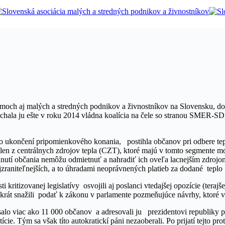
moch aj malých a stredných podnikov a živnostníkov na Slovensku, dovo
hala ju ešte v roku 2014 vládna koalícia na čele so stranou SMER-SD,
o ukončení pripomienkového konania, postihla občanov pri odbere tep
len z centrálnych zdrojov tepla (CZT), ktoré majú v tomto segmente m
nutí občania nemôžu odmietnuť a nahradiť ich oveľa lacnejším zdrojo
 najzraniteľnejších, a to úhradami neoprávnených platieb za dodané tepl
kritizovanej legislatívy osvojili aj poslanci vtedajšej opozície (teraj
rát snažili podať k zákonu v parlamente pozmeňujúce návrhy, ktoré v
písalo viac ako 11 000 občanov a adresovali ju prezidentovi republiky 
cie. Tým sa však títo autokratickí páni nezaoberali. Po prijatí tejto p