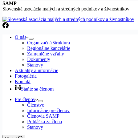
SAMP
Slovenská asociácia malých a stredných podnikov a živnostníkov
O nás
Organizačná štruktúra
Regionálne kancelárie
Zahraničné vzťahy
Dokumenty
Stanovy
Aktuality a informácie
Fotogaléria
Kontakt
Staňte sa členom
Pre členov
Členstvo
Informácie pre členov
Členovia SAMP
Prihláška za člena
Stanovy