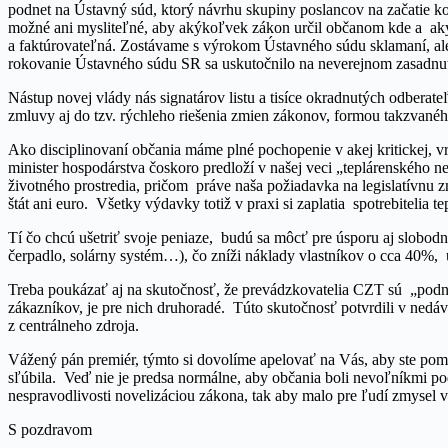
podnet na Ústavný súd, ktorý návrhu skupiny poslancov na začatie ko
možné ani mysliteľné, aby akýkoľvek zákon určil občanom kde a aký t
a faktúrovateľná. Zostávame s výrokom Ústavného súdu sklamaní, ale s
rokovanie Ústavného súdu SR sa uskutočnilo na neverejnom zasadnut
Nástup novej vlády nás signatárov listu a tisíce okradnutých odberat
zmluvy aj do tzv. rýchleho riešenia zmien zákonov, formou takzva
Ako disciplinovaní občania máme plné pochopenie v akej kritickej, vrá
minister hospodárstva čoskoro predloží v našej veci „teplárenského 
životného prostredia, pričom práve naša požiadavka na legislatívnu z
štát ani euro. Všetky výdavky totiž v praxi si zaplatia spotrebitelia t
Tí čo chcú ušetriť svoje peniaze, budú sa môcť pre úsporu aj slobod
čerpadlo, solárny systém…), čo zníži náklady vlastníkov o cca 40%, 
Treba poukázať aj na skutočnosť, že prevádzkovatelia CZT sú „podni
zákazníkov, je pre nich druhoradé. Túto skutočnosť potvrdili v ned
z centrálneho zdroja.
Vážený pán premiér, týmto si dovolíme apelovať na Vás, aby ste pomoh
sľúbila. Veď nie je predsa normálne, aby občania boli nevoľníkmi po
nespravodlivosti novelizáciou zákona, tak aby malo pre ľudí zmysel 
S pozdravom