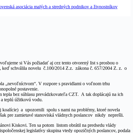
ľujeme si Vás požiadať aj cez tento otvorený list s prosbou o
 keď schválila novelu č.100/2014 Z.z. zákona č. 657/2004 Z. z. o
la „nevoľníctvom“. V rozpore s pravidlami o voľnom trhu
onopolné postavenie.
m tepla bez súhlasu prevádzkovateľa CZT. A tak doplácajú na ich
o a teplú úžitkovú vodu.
šej koalície) a upozornili spolu s nami na problémy, ktoré novela
šak pre zamietavé stanoviská vládnych poslancov nikdy neprešli.
pánovi Kiskovi. Ten sa potom listom obrátil na predsedu vlády
rotispoločenskej legislatívy skupina vtedy opozičných poslancov, podala