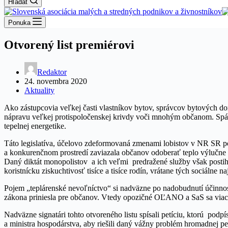
Hľadať
Ponuka
Otvorený list premiérovi
Redaktor
24. novembra 2020
Aktuality
Ako zástupcovia veľkej časti vlastníkov bytov, správcov bytových do
nápravu veľkej protispoločenskej krivdy voči mnohým občanom. Spác
tepelnej energetike.
Táto legislatíva, účelovo zdeformovaná zmenami lobistov v NR SR p
a konkurenčnom prostredí zaviazala občanov odoberať teplo výlučne 
Daný diktát monopolistov a ich veľmi predražené služby však postih
koristnícku ziskuchtivosť tisíce a tisíce rodín, vrátane tých sociálne
Pojem „teplárenské nevoľníctvo“ si nadväzne po nadobudnutí účinnosti 
zákona priniesla pre občanov. Vtedy opozičné OĽANO a SaS sa viack
Nadväzne signatári tohto otvoreného listu spísali petíciu, ktorú pod
a ministra hospodárstva, aby riešili daný vážny problém hromadnej petí