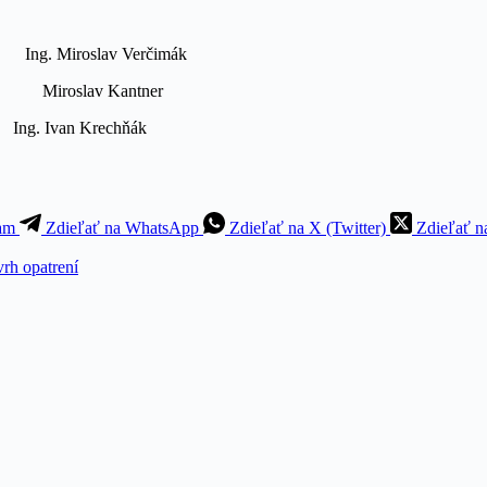
Ing. Miroslav Verčimák
lav Kantner
v Ing. Ivan Krechňák
ram
Zdieľať na WhatsApp
Zdieľať na X (Twitter)
Zdieľať n
rh opatrení