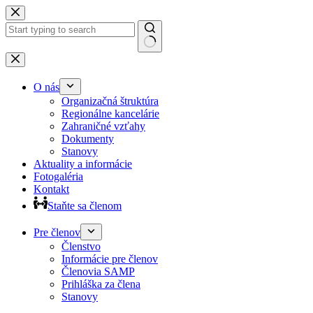
Preskočiť
na
obsah
Žiadne
výsledky
O nás
Organizačná štruktúra
Regionálne kancelárie
Zahraničné vzťahy
Dokumenty
Stanovy
Aktuality a informácie
Fotogaléria
Kontakt
Staňte sa členom
Pre členov
Členstvo
Informácie pre členov
Členovia SAMP
Prihláška za člena
Stanovy