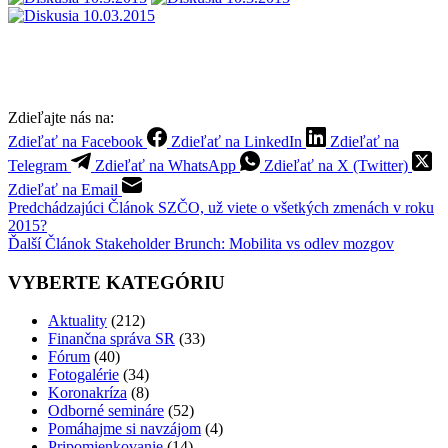
Zdieľajte nás na:
Zdieľať na Facebook
Zdieľať na LinkedIn
Zdieľať na
Telegram
Zdieľať na WhatsApp
Zdieľať na X (Twitter)
Zdieľať na Email
Predchádzajúci
Článok
SZČO, už viete o všetkých zmenách v roku
2015?
Ďalší
Článok
Stakeholder Brunch: Mobilita vs odlev mozgov
VYBERTE KATEGÓRIU
Aktuality
(212)
Finančna správa SR
(33)
Fórum
(40)
Fotogalérie
(34)
Koronakríza
(8)
Odborné semináre
(52)
Pomáhajme si navzájom
(4)
Pripomienkovanie
(14)