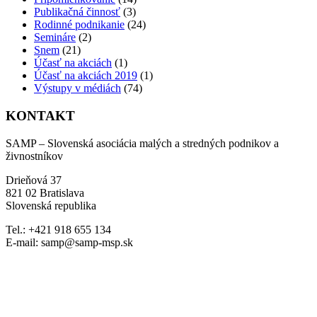
Publikačná činnosť
(3)
Rodinné podnikanie
(24)
Semináre
(2)
Snem
(21)
Účasť na akciách
(1)
Účasť na akciách 2019
(1)
Výstupy v médiách
(74)
KONTAKT
SAMP – Slovenská asociácia malých a stredných podnikov a
živnostníkov
Drieňová 37
821 02 Bratislava
Slovenská republika
Tel.: +421 918 655 134
E-mail: samp@samp-msp.sk