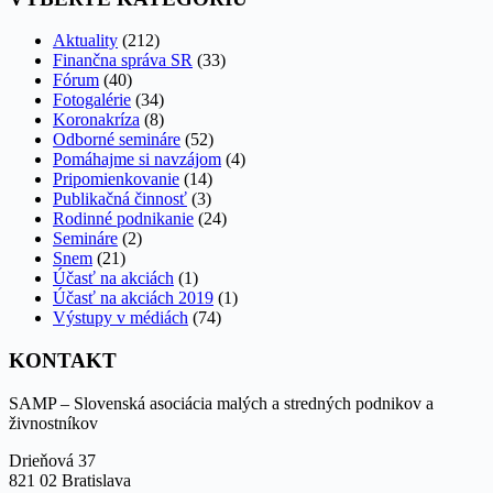
Aktuality
(212)
Finančna správa SR
(33)
Fórum
(40)
Fotogalérie
(34)
Koronakríza
(8)
Odborné semináre
(52)
Pomáhajme si navzájom
(4)
Pripomienkovanie
(14)
Publikačná činnosť
(3)
Rodinné podnikanie
(24)
Semináre
(2)
Snem
(21)
Účasť na akciách
(1)
Účasť na akciách 2019
(1)
Výstupy v médiách
(74)
KONTAKT
SAMP – Slovenská asociácia malých a stredných podnikov a
živnostníkov
Drieňová 37
821 02 Bratislava