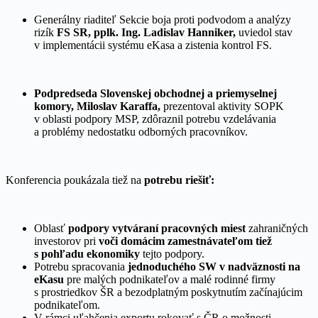
Generálny riaditeľ Sekcie boja proti podvodom a analýzy
rizík
FS SR, pplk. Ing. Ladislav Hanniker,
uviedol stav
v implementácii systému eKasa a zistenia kontrol FS.
Podpredseda Slovenskej obchodnej a priemyselnej
komory,
Miloslav Karaffa,
prezentoval aktivity SOPK
v oblasti podpory MSP, zdôraznil potrebu vzdelávania
a problémy nedostatku odborných pracovníkov.
Konferencia poukázala tiež na
potrebu riešiť:
Oblasť
podpory vytváraní pracovných miest
zahraničných
investorov pri
voči domácim zamestnávateľom tiež
s pohľadu ekonomiky
tejto podpory.
Potrebu spracovania
jednoduchého SW v nadväznosti na
eKasu
pre malých podnikateľov a malé rodinné firmy
s prostriedkov ŠR a bezodplatným poskytnutím začínajúcim
podnikateľom.
V rámci uľahčenia exportu rokovať s ČR o možnosti