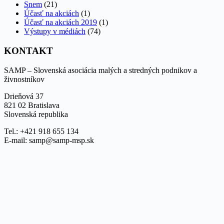
Snem
(21)
Účasť na akciách
(1)
Účasť na akciách 2019
(1)
Výstupy v médiách
(74)
KONTAKT
SAMP – Slovenská asociácia malých a stredných podnikov a
živnostníkov
Drieňová 37
821 02 Bratislava
Slovenská republika
Tel.: +421 918 655 134
E-mail: samp@samp-msp.sk