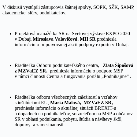
V diskusii vystúpili zástupcovia štátnej správy, SOPK, SŽK, SAMP,
akademickej sféry, podnikateľov.
Projektová manažérka SR na Svetovej výstave EXPO 2020
v Dubaji
Miroslava Valovičová,
MH SR
predniesla
informáciu o pripravovanej akcii podpory exportu v Dubaj.
Riaditeľka Odboru podnikateľského centra,
Zlata Šipošová
z MZVaEZ SR,
predniesla informáciu o podpore MSP
v rámci činnosti Centra a fungovania portálu „Podnikajme“ .
Riaditeľka odboru všeobecných záležitostí a vzťahov
s inštitúciami EU,
Mária Malová, MZVaEZ SR,
predniesla informáciu o aktuálnej situácii BREXIT-u
a dopadoch na podnikateľov, so zreteľom na MSP a občanov
SR v oblasti podnikania, pobytu, štúdia a návštevy škôl,
dopravy a zamestnanosti.