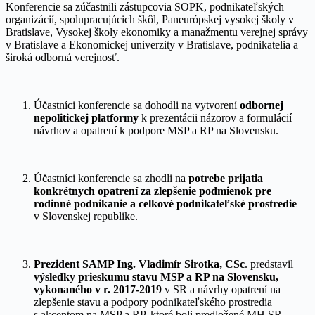
Konferencie sa zúčastnili zástupcovia SOPK, podnikateľských
organizácií, spolupracujúcich škôl, Paneurópskej vysokej školy v
Bratislave, Vysokej školy ekonomiky a manažmentu verejnej správy
v Bratislave a Ekonomickej univerzity v Bratislave, podnikatelia a
široká odborná verejnosť.
Účastníci konferencie sa dohodli na vytvorení
odbornej
nepolitickej platformy
k prezentácii názorov a formulácií
návrhov a opatrení k podpore MSP a RP na Slovensku.
Účastníci konferencie sa zhodli na
potrebe prijatia
konkrétnych opatrení za zlepšenie podmienok pre
rodinné podnikanie a celkové podnikateľské prostredie
v Slovenskej republike.
Prezident SAMP Ing. Vladimír Sirotka, CSc
. predstavil
výsledky prieskumu stavu MSP a RP na Slovensku,
vykonaného v r. 2017-2019
v SR a návrhy opatrení na
zlepšenie stavu a podpory podnikateľského prostredia
s akcentom na MSP a RP, ktoré boli predložené MH SR