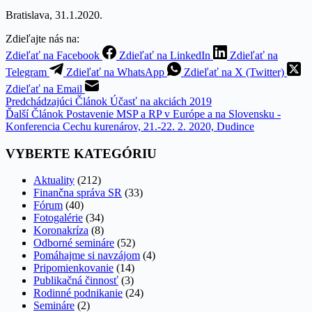
Bratislava, 31.1.2020.
Zdieľajte nás na:
Zdieľať na Facebook
Zdieľať na LinkedIn
Zdieľať na
Telegram
Zdieľať na WhatsApp
Zdieľať na X (Twitter)
Zdieľať na Email
Predchádzajúci
Článok
Účasť na akciách 2019
Ďalší
Článok
Postavenie MSP a RP v Európe a na Slovensku -
Konferencia Cechu kurenárov, 21.-22. 2. 2020, Dudince
VYBERTE KATEGÓRIU
Aktuality
(212)
Finančna správa SR
(33)
Fórum
(40)
Fotogalérie
(34)
Koronakríza
(8)
Odborné semináre
(52)
Pomáhajme si navzájom
(4)
Pripomienkovanie
(14)
Publikačná činnosť
(3)
Rodinné podnikanie
(24)
Semináre
(2)