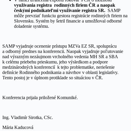
využívania registra rodinných firiem ČR a naopak
českými podnikateľmi využívanie registra SR.
SAMP
môže prevziať funkciu gestora registrácie rodinných firiem na
Slovensku. Systém by šetril financie a umožňoval odborné
doladenie systému.
SAMP vyjadruje ocenenie prístupu MZVa EZ SR, spoluprácu
a odborný prednes na konferencii. Naopak vyjadruje poľutovanie
nad výrazným nezáujmom vrcholného vedenia MH SR a SBA
k celému priebehu prieskumu, jeho výsledkom a podpore
medzinárodných konferencií k tejto problematike, neriešenie
definície Rodinného podnikania a návrhov v oblasti legislatívy.
Tento postoj je v úplnom protiklade so situáciou v ČR.
Konferencia prijala priložené Komuniké.
Ing. Vladimír Sirotka, CSc.
Mária Kaducová