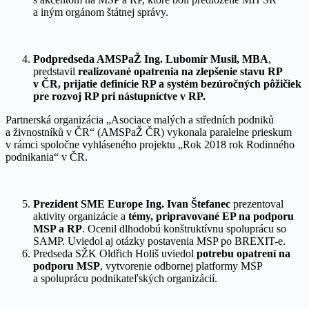
a iným orgánom štátnej správy.
Podpredseda AMSPaŽ Ing. Lubomír Musil, MBA
,
predstavil
realizované opatrenia na zlepšenie stavu RP
v ČR, prijatie definície RP a systém bezúročných pôžičiek
pre rozvoj RP pri nástupníctve v RP.
Partnerská organizácia „Asociace malých a středních podniků
a živnostníků v ČR“ (AMSPaŽ ČR) vykonala paralelne prieskum
v rámci spoločne vyhláseného projektu „Rok 2018 rok Rodinného
podnikania“ v ČR.
Prezident SME Europe Ing. Ivan Štefanec
prezentoval
aktivity organizácie a
témy, pripravované EP na podporu
MSP a RP
. Ocenil dlhodobú konštruktívnu spoluprácu so
SAMP. Uviedol aj otázky postavenia MSP po BREXIT-e.
Predseda SŽK Oldřich Holiš uviedol
potrebu opatrení na
podporu MSP
, vytvorenie odbornej platformy MSP
a spoluprácu podnikateľských organizácií.