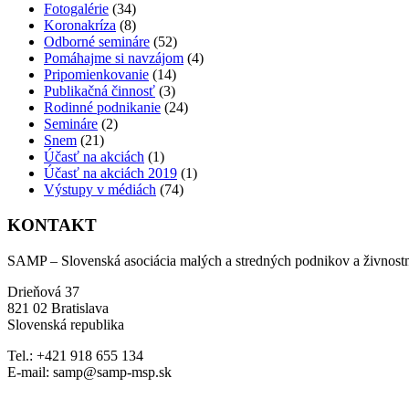
Fotogalérie
(34)
Koronakríza
(8)
Odborné semináre
(52)
Pomáhajme si navzájom
(4)
Pripomienkovanie
(14)
Publikačná činnosť
(3)
Rodinné podnikanie
(24)
Semináre
(2)
Snem
(21)
Účasť na akciách
(1)
Účasť na akciách 2019
(1)
Výstupy v médiách
(74)
KONTAKT
SAMP – Slovenská asociácia malých a stredných podnikov a živnost
Drieňová 37
821 02 Bratislava
Slovenská republika
Tel.: +421 918 655 134
E-mail: samp@samp-msp.sk