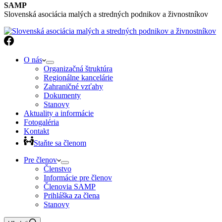
SAMP
Slovenská asociácia malých a stredných podnikov a živnostníkov
O nás
Organizačná štruktúra
Regionálne kancelárie
Zahraničné vzťahy
Dokumenty
Stanovy
Aktuality a informácie
Fotogaléria
Kontakt
Staňte sa členom
Pre členov
Členstvo
Informácie pre členov
Členovia SAMP
Prihláška za člena
Stanovy