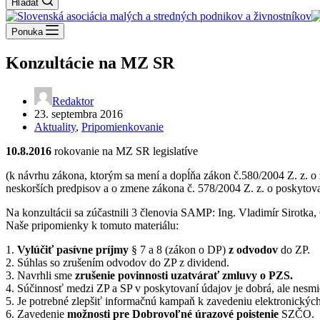
Hľadať
Ponuka
Konzultácie na MZ SR
Redaktor
23. septembra 2016
Aktuality
,
Pripomienkovanie
10.8.2016
rokovanie na MZ SR legislatíve
(k návrhu zákona, ktorým sa mení a dopĺňa zákon č.580/2004 Z. z. o 
neskorších predpisov a o zmene zákona č. 578/2004 Z. z. o poskytova
Na konzultácii sa zúčastnili 3 členovia SAMP: Ing. Vladimír Sirotka,
Naše pripomienky k tomuto materiálu:
1.
Vylúčiť pasívne príjmy
§ 7 a 8 (zákon o DP)
z odvodov
do ZP.
2. Súhlas so zrušením odvodov do ZP z dividend.
3. Navrhli sme
zrušenie povinnosti uzatvárať zmluvy o PZS.
4. Súčinnosť medzi ZP a SP v poskytovaní údajov je dobrá, ale nesmi
5. Je potrebné zlepšiť informačnú kampaň k zavedeniu elektronický
6. Zavedenie
možnosti pre Dobrovoľné úrazové poistenie
SZČO.