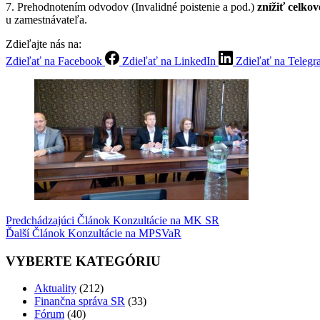
7. Prehodnotením odvodov (Invalidné poistenie a pod.)
znížiť celko
u zamestnávateľa.
Zdieľajte nás na:
Zdieľať na Facebook
Zdieľať na LinkedIn
Zdieľať na Teleg
Predchádzajúci
Článok
Konzultácie na MK SR
Ďalší
Článok
Konzultácie na MPSVaR
VYBERTE KATEGÓRIU
Aktuality
(212)
Finančna správa SR
(33)
Fórum
(40)