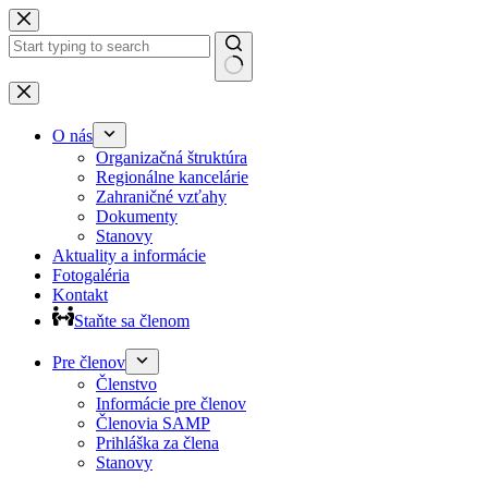
Preskočiť
na
obsah
Žiadne
výsledky
O nás
Organizačná štruktúra
Regionálne kancelárie
Zahraničné vzťahy
Dokumenty
Stanovy
Aktuality a informácie
Fotogaléria
Kontakt
Staňte sa členom
Pre členov
Členstvo
Informácie pre členov
Členovia SAMP
Prihláška za člena
Stanovy