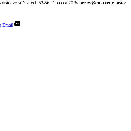
vzrástol zo súčasných 53-56 % na cca 70 %
bez zvýšenia ceny práce
a Email