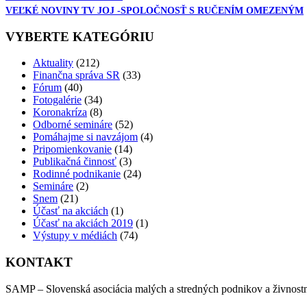
VEĽKÉ NOVINY TV JOJ -SPOLOČNOSŤ S RUČENÍM OMEZENÝM
VYBERTE KATEGÓRIU
Aktuality
(212)
Finančna správa SR
(33)
Fórum
(40)
Fotogalérie
(34)
Koronakríza
(8)
Odborné semináre
(52)
Pomáhajme si navzájom
(4)
Pripomienkovanie
(14)
Publikačná činnosť
(3)
Rodinné podnikanie
(24)
Semináre
(2)
Snem
(21)
Účasť na akciách
(1)
Účasť na akciách 2019
(1)
Výstupy v médiách
(74)
KONTAKT
SAMP – Slovenská asociácia malých a stredných podnikov a živnost