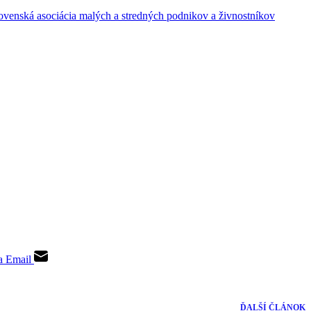
a Email
ĎALŠÍ
ČLÁNOK