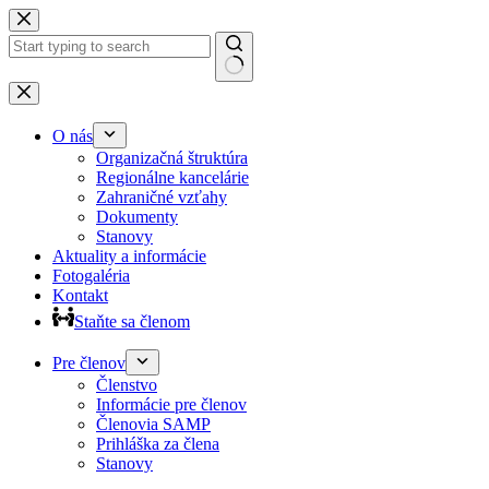
Preskočiť
na
obsah
Žiadne
výsledky
O nás
Organizačná štruktúra
Regionálne kancelárie
Zahraničné vzťahy
Dokumenty
Stanovy
Aktuality a informácie
Fotogaléria
Kontakt
Staňte sa členom
Pre členov
Členstvo
Informácie pre členov
Členovia SAMP
Prihláška za člena
Stanovy