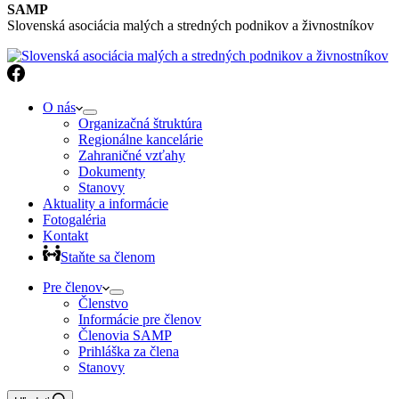
SAMP
Slovenská asociácia malých a stredných podnikov a živnostníkov
O nás
Organizačná štruktúra
Regionálne kancelárie
Zahraničné vzťahy
Dokumenty
Stanovy
Aktuality a informácie
Fotogaléria
Kontakt
Staňte sa členom
Pre členov
Členstvo
Informácie pre členov
Členovia SAMP
Prihláška za člena
Stanovy