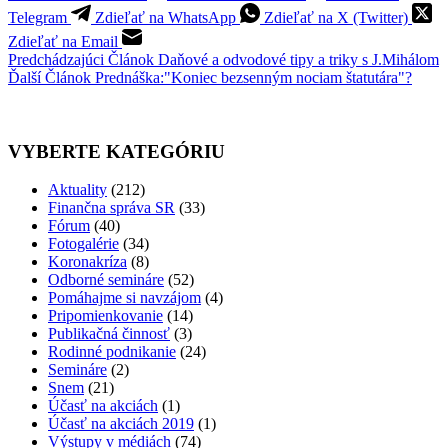
Telegram
Zdieľať na WhatsApp
Zdieľať na X (Twitter)
Zdieľať na Email
Predchádzajúci
Článok
Daňové a odvodové tipy a triky s J.Mihálom
Ďalší
Článok
Prednáška:"Koniec bezsenným nociam štatutára"?
VYBERTE KATEGÓRIU
Aktuality
(212)
Finančna správa SR
(33)
Fórum
(40)
Fotogalérie
(34)
Koronakríza
(8)
Odborné semináre
(52)
Pomáhajme si navzájom
(4)
Pripomienkovanie
(14)
Publikačná činnosť
(3)
Rodinné podnikanie
(24)
Semináre
(2)
Snem
(21)
Účasť na akciách
(1)
Účasť na akciách 2019
(1)
Výstupy v médiách
(74)