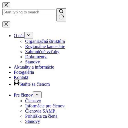
Preskočiť
na
obsah
Žiadne
výsledky
O nás
Organizačná štruktúra
Regionálne kancelárie
Zahraničné vzťahy
Dokumenty
Stanovy
Aktuality a informácie
Fotogaléria
Kontakt
Staňte sa členom
Pre členov
Členstvo
Informácie pre členov
Členovia SAMP
Prihláška za člena
Stanovy