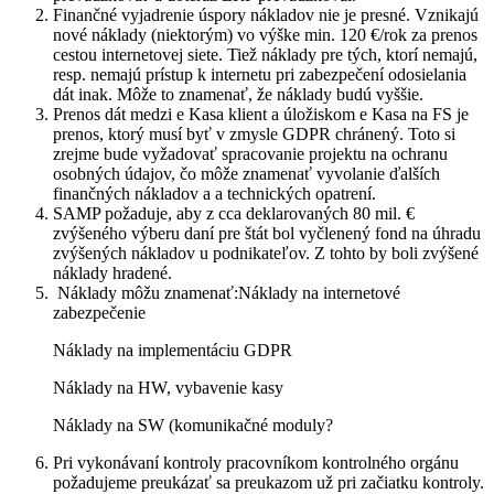
Finančné vyjadrenie úspory nákladov nie je presné. Vznikajú
nové náklady (niektorým) vo výške min. 120 €/rok za prenos
cestou internetovej siete. Tiež náklady pre tých, ktorí nemajú,
resp. nemajú prístup k internetu pri zabezpečení odosielania
dát inak. Môže to znamenať, že náklady budú vyššie.
Prenos dát medzi e Kasa klient a úložiskom e Kasa na FS je
prenos, ktorý musí byť v zmysle GDPR chránený. Toto si
zrejme bude vyžadovať spracovanie projektu na ochranu
osobných údajov, čo môže znamenať vyvolanie ďalších
finančných nákladov a a technických opatrení.
SAMP požaduje, aby z cca deklarovaných 80 mil. €
zvýšeného výberu daní pre štát bol vyčlenený fond na úhradu
zvýšených nákladov u podnikateľov. Z tohto by boli zvýšené
náklady hradené.
Náklady môžu znamenať:Náklady na internetové
zabezpečenie
Náklady na implementáciu GDPR
Náklady na HW, vybavenie kasy
Náklady na SW (komunikačné moduly?
Pri vykonávaní kontroly pracovníkom kontrolného orgánu
požadujeme preukázať sa preukazom už pri začiatku kontroly.