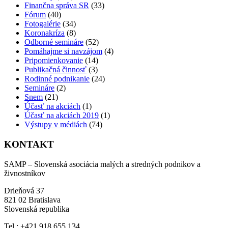
Finančna správa SR
(33)
Fórum
(40)
Fotogalérie
(34)
Koronakríza
(8)
Odborné semináre
(52)
Pomáhajme si navzájom
(4)
Pripomienkovanie
(14)
Publikačná činnosť
(3)
Rodinné podnikanie
(24)
Semináre
(2)
Snem
(21)
Účasť na akciách
(1)
Účasť na akciách 2019
(1)
Výstupy v médiách
(74)
KONTAKT
SAMP – Slovenská asociácia malých a stredných podnikov a
živnostníkov
Drieňová 37
821 02 Bratislava
Slovenská republika
Tel.: +421 918 655 134