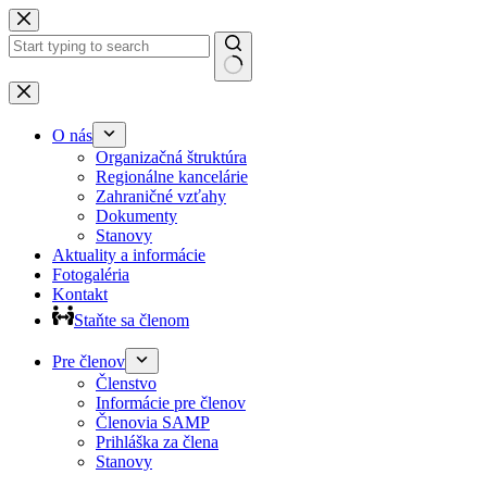
Preskočiť
na
obsah
Žiadne
výsledky
O nás
Organizačná štruktúra
Regionálne kancelárie
Zahraničné vzťahy
Dokumenty
Stanovy
Aktuality a informácie
Fotogaléria
Kontakt
Staňte sa členom
Pre členov
Členstvo
Informácie pre členov
Členovia SAMP
Prihláška za člena
Stanovy