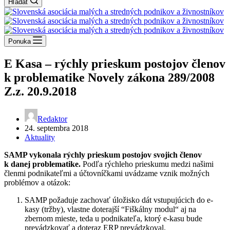
Hľadať
Ponuka
E Kasa – rýchly prieskum postojov členov
k problematike Novely zákona 289/2008
Z.z. 20.9.2018
Redaktor
24. septembra 2018
Aktuality
SAMP vykonala rýchly prieskum postojov svojich členov
k danej problematike.
Podľa rýchleho prieskumu medzi našimi
členmi podnikateľmi a účtovníčkami uvádzame vznik možných
problémov a otázok:
SAMP požaduje zachovať úložisko dát vstupujúcich do e-
kasy (tržby), vlastne doterajší “Fiškálny modul“ aj na
zbernom mieste, teda u podnikateľa, ktorý e-kasu bude
prevádzkovať a doteraz ERP prevádzkoval.