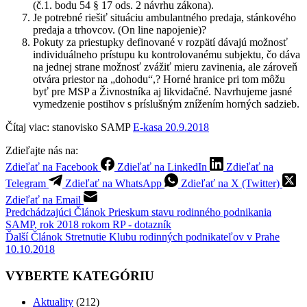
(č.1. bodu 54 § 17 ods. 2 návrhu zákona).
Je potrebné riešiť situáciu ambulantného predaja, stánkového
predaja a trhovcov. (On line napojenie)?
Pokuty za priestupky definované v rozpätí dávajú možnosť
individuálneho prístupu ku kontrolovanému subjektu, čo dáva
na jednej strane možnosť zvážiť mieru zavinenia, ale zároveň
otvára priestor na „dohodu“,? Horné hranice pri tom môžu
byť pre MSP a Živnostníka aj likvidačné. Navrhujeme jasné
vymedzenie postihov s príslušným znížením horných sadzieb.
Čítaj viac: stanovisko SAMP
E-kasa 20.9.2018
Zdieľajte nás na:
Zdieľať na Facebook
Zdieľať na LinkedIn
Zdieľať na
Telegram
Zdieľať na WhatsApp
Zdieľať na X (Twitter)
Zdieľať na Email
Predchádzajúci
Článok
Prieskum stavu rodinného podnikania
SAMP, rok 2018 rokom RP - dotazník
Ďalší
Článok
Stretnutie Klubu rodinných podnikateľov v Prahe
10.10.2018
VYBERTE KATEGÓRIU
Aktuality
(212)