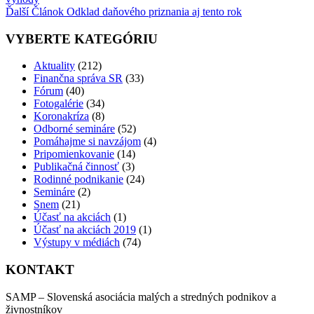
Ďalší
Článok
Odklad daňového priznania aj tento rok
VYBERTE KATEGÓRIU
Aktuality
(212)
Finančna správa SR
(33)
Fórum
(40)
Fotogalérie
(34)
Koronakríza
(8)
Odborné semináre
(52)
Pomáhajme si navzájom
(4)
Pripomienkovanie
(14)
Publikačná činnosť
(3)
Rodinné podnikanie
(24)
Semináre
(2)
Snem
(21)
Účasť na akciách
(1)
Účasť na akciách 2019
(1)
Výstupy v médiách
(74)
KONTAKT
SAMP – Slovenská asociácia malých a stredných podnikov a
živnostníkov