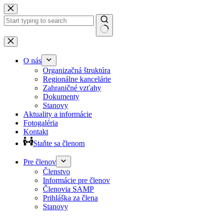
Preskočiť
na
obsah
Žiadne
výsledky
O nás
Organizačná štruktúra
Regionálne kancelárie
Zahraničné vzťahy
Dokumenty
Stanovy
Aktuality a informácie
Fotogaléria
Kontakt
Staňte sa členom
Pre členov
Členstvo
Informácie pre členov
Členovia SAMP
Prihláška za člena
Stanovy