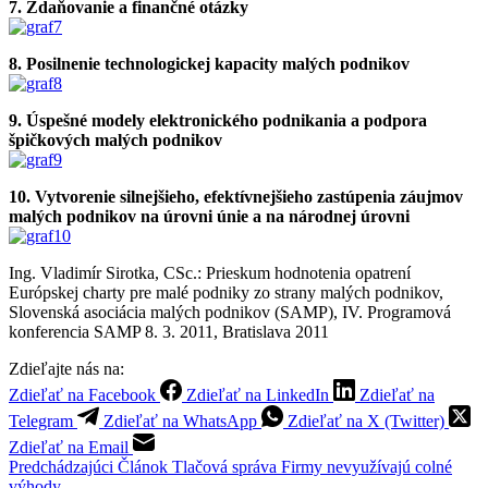
7. Zdaňovanie a finančné otázky
8. Posilnenie technologickej kapacity malých podnikov
9. Úspešné modely elektronického podnikania a podpora
špičkových malých podnikov
10. Vytvorenie silnejšieho, efektívnejšieho zastúpenia záujmov
malých podnikov na úrovni únie a na národnej úrovni
Ing. Vladimír Sirotka, CSc.: Prieskum hodnotenia opatrení
Európskej charty pre malé podniky zo strany malých podnikov,
Slovenská asociácia malých podnikov (SAMP), IV. Programová
konferencia SAMP 8. 3. 2011, Bratislava 2011
Zdieľajte nás na:
Zdieľať na Facebook
Zdieľať na LinkedIn
Zdieľať na
Telegram
Zdieľať na WhatsApp
Zdieľať na X (Twitter)
Zdieľať na Email
Predchádzajúci
Článok
Tlačová správa Firmy nevyužívajú colné
výhody