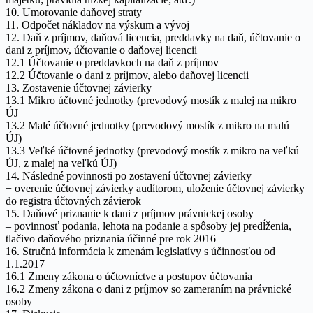
10. Umorovanie daňovej straty
11. Odpočet nákladov na výskum a vývoj
12. Daň z príjmov, daňová licencia, preddavky na daň, účtovanie o
dani z príjmov, účtovanie o daňovej licencii
12.1 Účtovanie o preddavkoch na daň z príjmov
12.2 Účtovanie o dani z príjmov, alebo daňovej licencii
13. Zostavenie účtovnej závierky
13.1 Mikro účtovné jednotky (prevodový mostík z malej na mikro
ÚJ
13.2 Malé účtovné jednotky (prevodový mostík z mikro na malú
ÚJ)
13.3 Veľké účtovné jednotky (prevodový mostík z mikro na veľkú
ÚJ, z malej na veľkú ÚJ)
14. Následné povinnosti po zostavení účtovnej závierky
− overenie účtovnej závierky audítorom, uloženie účtovnej závierky
do registra účtovných závierok
15. Daňové priznanie k dani z príjmov právnickej osoby
– povinnosť podania, lehota na podanie a spôsoby jej predĺženia,
tlačivo daňového priznania účinné pre rok 2016
16. Stručná informácia k zmenám legislatívy s účinnosťou od
1.1.2017
16.1 Zmeny zákona o účtovníctve a postupov účtovania
16.2 Zmeny zákona o dani z príjmov so zameraním na právnické
osoby