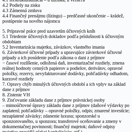
4.2 Podiely na zisku
4.3 Zámenná zmluva
4.4 Finančný prenájmu (lízingu) – predčasné ukončenie – krádež,
postúpenie na nového nájomcu
5. Prípravné práce pred uzavretím účtovných kníh
5.1 Triedenie účtovných dokladov podľa príslušnosti k účtovným
obdobiam
5.2 Inventarizácia majetku, záväzkov, vlastného imania
6. Závierkové účtovné prípady a upravujúce závierkové účtovné
prípady a ich posúdenie podľa zákona o dani z príjmov
− časové rozlíšenie, odložená daň, inventarizačné rozdiely, zmena
reálnej hodnoty cenných papierov a podielov, derivátov, opravné
položky, rezervy, nevyfakturované dodávky, pohľadávky odhadom,
kurzové rozdiely
7. Opravy chýb minulých účtovných období a ich vplyv na základ
dane z príjmov
8. Zistenie VH
9. Zisťovanie základu dane z príjmov právnickej osoby
– mimoúčtovné úpravy základu dane z príjmov (daňové výdavky po
zaplatení; pohľadávky – opravné položky, odpis; zmarené investície;
nezaplatené záväzky; zdanenie luxusu; sponzorské u
sponzorovaného, u sponzora; transferové oceňovanie a zmeny v
dokumentačnej povinnosti; finančný majetok; daňové odpisy
majetku; pravidlá nízkej kapitalizácie; atď.)