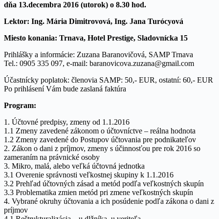
dňa 13.decembra 2016 (utorok) o 8.30 hod.
Lektor: Ing. Mária Dimitrovová, Ing. Jana Turócyová
Miesto konania: Trnava, Hotel Prestige, Sladovnícka 15
Prihlášky a informácie: Zuzana Baranovičová, SAMP Trnava
Tel.: 0905 335 097, e-mail: baranovicova.zuzana@gmail.com
Účastnícky poplatok: členovia SAMP: 50,- EUR, ostatní: 60,- EUR
Po prihlásení Vám bude zaslaná faktúra
Program:
1. Účtovné predpisy, zmeny od 1.1.2016
1.1 Zmeny zavedené zákonom o účtovníctve – reálna hodnota
1.2 Zmeny zavedené do Postupov účtovania pre podnikateľov
2. Zákon o dani z príjmov, zmeny s účinnosťou pre rok 2016 so
zameraním na právnické osoby
3. Mikro, malá, alebo veľká účtovná jednotka
3.1 Overenie správnosti veľkostnej skupiny k 1.1.2016
3.2 Prehľad účtovných zásad a metód podľa veľkostných skupín
3.3 Problematika zmien metód pri zmene veľkostných skupín
4. Vybrané okruhy účtovania a ich posúdenie podľa zákona o dani z
príjmov
4.1 Reštrukturalizácia – u dlžníka, u veriteľa