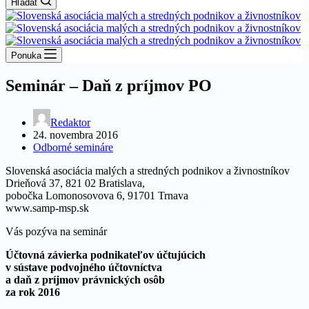
Hľadať
Ponuka
Seminár – Daň z príjmov PO
Redaktor
24. novembra 2016
Odborné semináre
Slovenská asociácia malých a stredných podnikov a živnostníkov
Drieňová 37, 821 02 Bratislava,
pobočka Lomonosovova 6, 91701 Trnava
www.samp-msp.sk
Vás pozýva na seminár
Účtovná závierka podnikateľov účtujúcich
v sústave podvojného účtovníctva
a daň z príjmov právnických osôb
za rok 2016