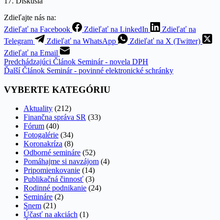
17. Diskusia
Zdieľajte nás na:
Zdieľať na Facebook
Zdieľať na LinkedIn
Zdieľať na
Telegram
Zdieľať na WhatsApp
Zdieľať na X (Twitter)
Zdieľať na Email
Predchádzajúci
Článok
Seminár - novela DPH
Ďalší
Článok
Seminár - povinné elektronické schránky
VYBERTE KATEGÓRIU
Aktuality
(212)
Finančna správa SR
(33)
Fórum
(40)
Fotogalérie
(34)
Koronakríza
(8)
Odborné semináre
(52)
Pomáhajme si navzájom
(4)
Pripomienkovanie
(14)
Publikačná činnosť
(3)
Rodinné podnikanie
(24)
Semináre
(2)
Snem
(21)
Účasť na akciách
(1)