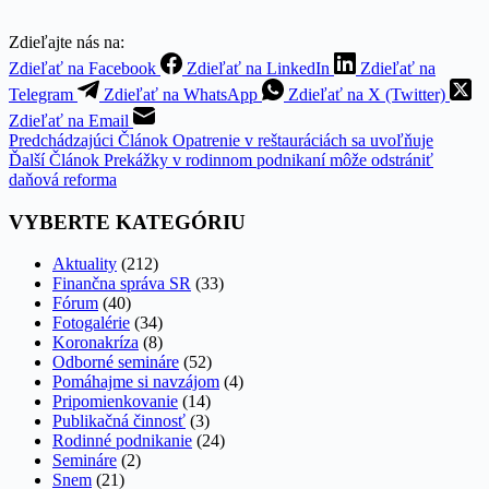
Zdieľajte nás na:
Zdieľať na Facebook
Zdieľať na LinkedIn
Zdieľať na
Telegram
Zdieľať na WhatsApp
Zdieľať na X (Twitter)
Zdieľať na Email
Predchádzajúci
Článok
Opatrenie v reštauráciách sa uvoľňuje
Ďalší
Článok
Prekážky v rodinnom podnikaní môže odstrániť
daňová reforma
VYBERTE KATEGÓRIU
Aktuality
(212)
Finančna správa SR
(33)
Fórum
(40)
Fotogalérie
(34)
Koronakríza
(8)
Odborné semináre
(52)
Pomáhajme si navzájom
(4)
Pripomienkovanie
(14)
Publikačná činnosť
(3)
Rodinné podnikanie
(24)
Semináre
(2)
Snem
(21)