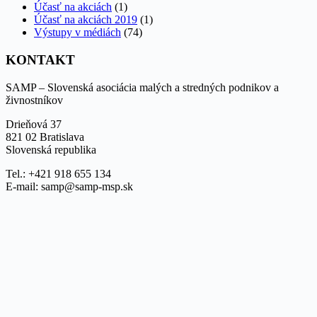
Účasť na akciách
(1)
Účasť na akciách 2019
(1)
Výstupy v médiách
(74)
KONTAKT
SAMP – Slovenská asociácia malých a stredných podnikov a
živnostníkov
Drieňová 37
821 02 Bratislava
Slovenská republika
Tel.: +421 918 655 134
E-mail: samp@samp-msp.sk