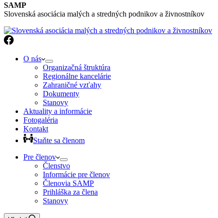
SAMP
Slovenská asociácia malých a stredných podnikov a živnostníkov
O nás
Organizačná štruktúra
Regionálne kancelárie
Zahraničné vzťahy
Dokumenty
Stanovy
Aktuality a informácie
Fotogaléria
Kontakt
Staňte sa členom
Pre členov
Členstvo
Informácie pre členov
Členovia SAMP
Prihláška za člena
Stanovy