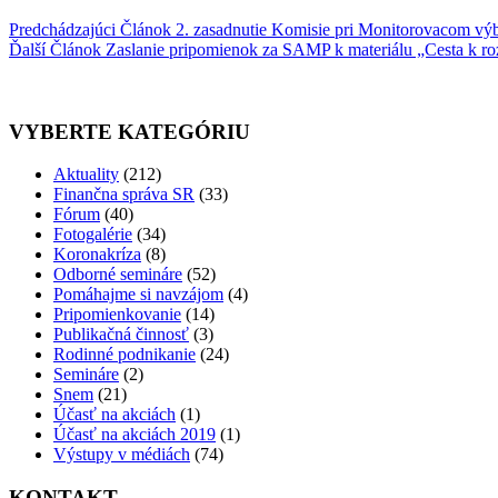
Predchádzajúci
Článok
2. zasadnutie Komisie pri Monitorovacom výbo
Ďalší
Článok
Zaslanie pripomienok za SAMP k materiálu „Cesta k 
VYBERTE KATEGÓRIU
Aktuality
(212)
Finančna správa SR
(33)
Fórum
(40)
Fotogalérie
(34)
Koronakríza
(8)
Odborné semináre
(52)
Pomáhajme si navzájom
(4)
Pripomienkovanie
(14)
Publikačná činnosť
(3)
Rodinné podnikanie
(24)
Semináre
(2)
Snem
(21)
Účasť na akciách
(1)
Účasť na akciách 2019
(1)
Výstupy v médiách
(74)
KONTAKT