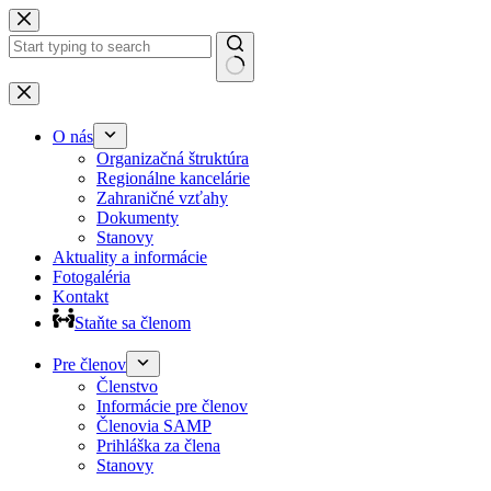
Preskočiť
na
obsah
Žiadne
výsledky
O nás
Organizačná štruktúra
Regionálne kancelárie
Zahraničné vzťahy
Dokumenty
Stanovy
Aktuality a informácie
Fotogaléria
Kontakt
Staňte sa členom
Pre členov
Členstvo
Informácie pre členov
Členovia SAMP
Prihláška za člena
Stanovy