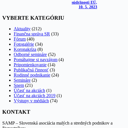
súdržnosti EÚ,
10. 5. 2023
VYBERTE KATEGÓRIU
Aktuality
(212)
Finančna správa SR
(33)
Fórum
(40)
Fotogalérie
(34)
Koronakríza
(8)
Odborné semináre
(52)
Pomáhajme si navzájom
(4)
Pripomienkovanie
(14)
Publikačná činnosť
(3)
Rodinné podnikanie
(24)
Semináre
(2)
Snem
(21)
Účasť na akciách
(1)
Účasť na akciách 2019
(1)
Výstupy v médiách
(74)
KONTAKT
SAMP – Slovenská asociácia malých a stredných podnikov a