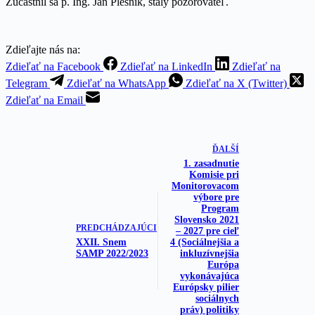
Zúčastnil sa p. Ing. Ján Plesník, stály pozorovateľ.
Zdieľajte nás na:
Zdieľať na Facebook
Zdieľať na LinkedIn
Zdieľať na
Telegram
Zdieľať na WhatsApp
Zdieľať na X (Twitter)
Zdieľať na Email
ĎALŠÍ
1. zasadnutie
Komisie pri
Monitorovacom
výbore pre
Program
Slovensko 2021
PREDCHÁDZAJÚCI
– 2027 pre cieľ
XXII. Snem
4 (Sociálnejšia a
SAMP 2022/2023
inkluzívnejšia
Európa
vykonávajúca
Európsky pilier
sociálnych
práv) politiky