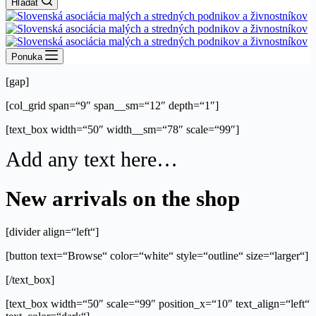
Hľadať
Ponuka
[gap]
[col_grid span=“9″ span__sm=“12″ depth=“1″]
[text_box width=“50″ width__sm=“78″ scale=“99″]
Add any text here…
New arrivals on the shop
[divider align=“left“]
[button text=“Browse“ color=“white“ style=“outline“ size=“larger“]
[/text_box]
[text_box width=“50″ scale=“99″ position_x=“10″ text_align=“left“