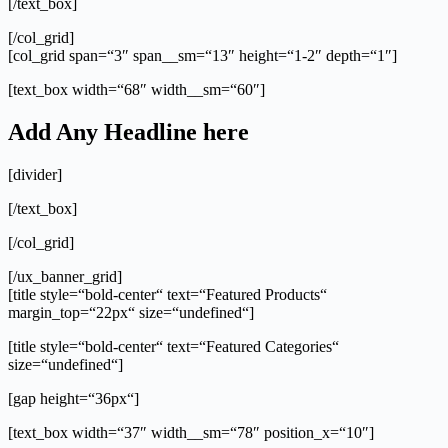
[/text_box]
[/col_grid]
[col_grid span=“3″ span__sm=“13″ height=“1-2″ depth=“1″]
[text_box width=“68″ width__sm=“60″]
Add Any Headline here
[divider]
[/text_box]
[/col_grid]
[/ux_banner_grid]
[title style=“bold-center“ text=“Featured Products“
margin_top=“22px“ size=“undefined“]
[title style=“bold-center“ text=“Featured Categories“
size=“undefined“]
[gap height=“36px“]
[text_box width=“37″ width__sm=“78″ position_x=“10″]