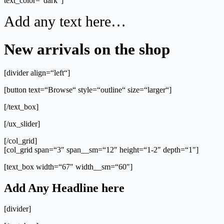
text_color=“dark“]
Add any text here…
New arrivals on the shop
[divider align=“left“]
[button text=“Browse“ style=“outline“ size=“larger“]
[/text_box]
[/ux_slider]
[/col_grid]
[col_grid span=“3″ span__sm=“12″ height=“1-2″ depth=“1″]
[text_box width=“67″ width__sm=“60″]
Add Any Headline here
[divider]