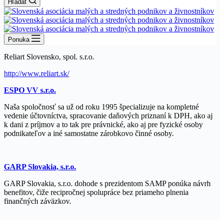
Hľadať
Ponuka
Reliart Slovensko, spol. s.r.o.
http://www.reliart.sk/
ESPO VV s.r.o.
Naša spoločnosť sa už od roku 1995 špecializuje na kompletné
vedenie účtovníctva, spracovanie daňových priznaní k DPH, ako aj
k dani z príjmov a to tak pre právnické, ako aj pre fyzické osoby
podnikateľov a iné samostatne zárobkovo činné osoby.
GARP Slovakia, s.r.o.
GARP Slovakia, s.r.o. dohode s prezidentom SAMP ponúka návrh
benefitov, čiže recipročnej spolupráce bez priameho plnenia
finančných záväzkov.