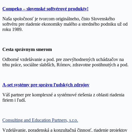
Compeko – slovenské softvérové produkty!
Naša spoločnosť je tvorcom originálneho, čisto Slovenského
softvéru pre riadenie ekonomiky malého a stredného podniku už od
roku 1989.
Cesta správnym smerom
Odborné vzdelávanie a pod. pre znevýhodnených uchádzačov na
trhu práce, sociálne slabších, Rómov, zdravotne postihnutých a pod.
A-set systémy pre správu ľudských zdrojov
Váš partner pre komplexné a systémové riešenia z oblasti riadenia
firiem i ľudí.
Consulting and Education Partners, s.r.o.
Vzdelávanie, poradenská a konzultačná činnosť, riadenie projektov