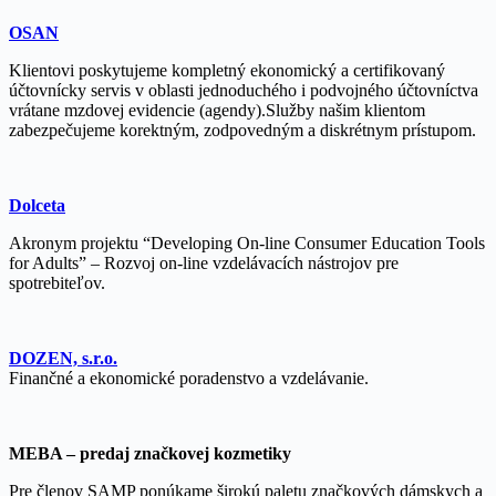
OSAN
Klientovi poskytujeme kompletný ekonomický a certifikovaný
účtovnícky servis v oblasti jednoduchého i podvojného účtovníctva
vrátane mzdovej evidencie (agendy).Služby našim klientom
zabezpečujeme korektným, zodpovedným a diskrétnym prístupom.
Dolceta
Akronym projektu “Developing On-line Consumer Education Tools
for Adults” – Rozvoj on-line vzdelávacích nástrojov pre
spotrebiteľov.
DOZEN, s.r.o.
Finančné a ekonomické poradenstvo a vzdelávanie.
MEBA – predaj značkovej kozmetiky
Pre členov SAMP ponúkame širokú paletu značkových dámskych a