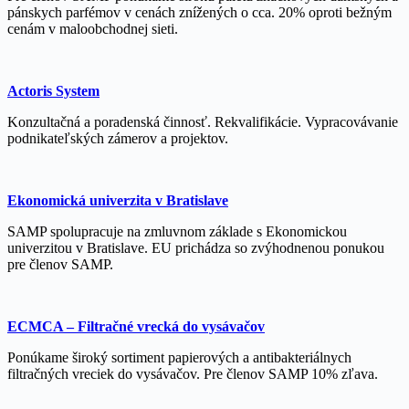
pánskych parfémov v cenách znížených o cca. 20% oproti bežným
cenám v maloobchodnej sieti.
Actoris System
Konzultačná a poradenská činnosť. Rekvalifikácie. Vypracovávanie
podnikateľských zámerov a projektov.
Ekonomická univerzita v Bratislave
SAMP spolupracuje na zmluvnom základe s Ekonomickou
univerzitou v Bratislave. EU prichádza so zvýhodnenou ponukou
pre členov SAMP.
ECMCA – Filtračné vrecká do vysávačov
Ponúkame široký sortiment papierových a antibakteriálnych
filtračných vreciek do vysávačov. Pre členov SAMP 10% zľava.