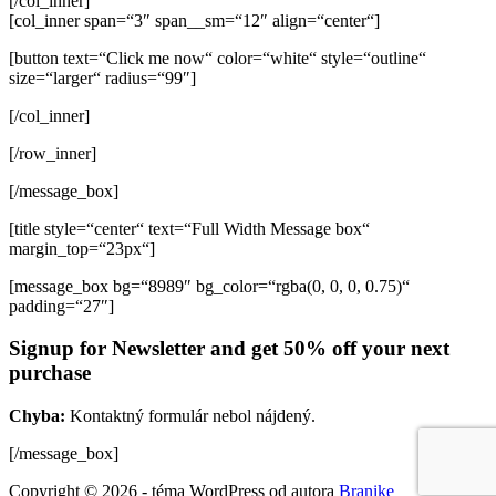
[/col_inner]
[col_inner span=“3″ span__sm=“12″ align=“center“]
[button text=“Click me now“ color=“white“ style=“outline“
size=“larger“ radius=“99″]
[/col_inner]
[/row_inner]
[/message_box]
[title style=“center“ text=“Full Width Message box“
margin_top=“23px“]
[message_box bg=“8989″ bg_color=“rgba(0, 0, 0, 0.75)“
padding=“27″]
Signup for Newsletter and get
50% off
your next
purchase
Chyba:
Kontaktný formulár nebol nájdený.
[/message_box]
Copyright © 2026 - téma WordPress od autora
Branike