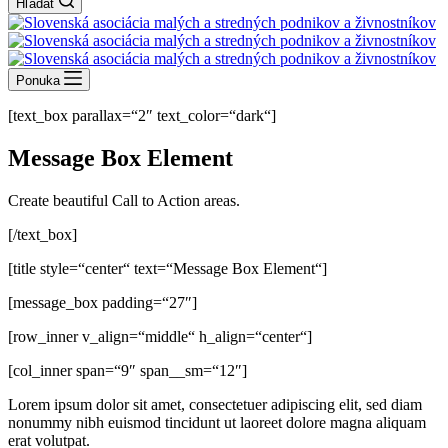
Hľadať
Ponuka
[text_box parallax=“2″ text_color=“dark“]
Message Box Element
Create beautiful Call to Action areas.
[/text_box]
[title style=“center“ text=“Message Box Element“]
[message_box padding=“27″]
[row_inner v_align=“middle“ h_align=“center“]
[col_inner span=“9″ span__sm=“12″]
Lorem ipsum dolor sit amet, consectetuer adipiscing elit, sed diam
nonummy nibh euismod tincidunt ut laoreet dolore magna aliquam
erat volutpat.