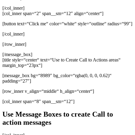
[/col_inner]
[col_inner span=“2″ span__sm=“12″ align=“center“]
[button text=“Click me“ color=“white“ style=“outline“ radius=“99″]
[/col_inner]
[/row_inner]
[/message_box]
[title style=“center“ text=“Use to Create Call to Actions areas“
margin_top=“23px“]
[message_box bg=“8989″ bg_color=“rgba(0, 0, 0, 0.62)“
padding=“27″]
[row_inner v_align=“middle“ h_align=“center“]
[col_inner span=“8″ span__sm=“12″]
Use Message Boxes to create Call to
action messages