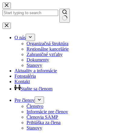
Preskočiť
na
obsah
Žiadne
výsledky
O nás
Organizačná štruktúra
Regionálne kancelárie
Zahraničné vzťahy
Dokumenty
Stanovy
Aktuality a informácie
Fotogaléria
Kontakt
Staňte sa členom
Pre členov
Členstvo
Informácie pre členov
Členovia SAMP
Prihláška za člena
Stanovy