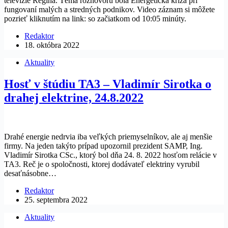
televízie Regina. Téma rozhovoru bola Energetická kríza pri
fungovaní malých a stredných podnikov. Video záznam si môžete
pozrieť kliknutím na link: so začiatkom od 10:05 minúty.
Redaktor
18. októbra 2022
Aktuality
Hosť v štúdiu TA3 – Vladimír Sirotka o
drahej elektrine, 24.8.2022
Drahé energie nedrvia iba veľkých priemyselníkov, ale aj menšie
firmy. Na jeden takýto prípad upozornil prezident SAMP, Ing.
Vladimír Sirotka CSc., ktorý bol dňa 24. 8. 2022 hosťom relácie v
TA3. Reč je o spoločnosti, ktorej dodávateľ elektriny vyrubil
desaťnásobne…
Redaktor
25. septembra 2022
Aktuality